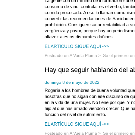
La gente con un mínimo de información sabe q
consumo de vino, controlar es el verbo, tambié
comida procesada. A eso lo llaman comunismo
convertir las recomendaciones de Sanidad en
prohibición. Consiguen sacar rentabilidad a s
vergüenza y pavor, porque hay un periodismo 
altavoz a estos disparates dañinos.
EL ARTÍCULO SIGUE AQUÍ ->>
Posteado en
A Vuela Pluma
>
Se el primero e
Hay que seguir hablando del a
domingo 8 de mayo de 2022
Rogaría a los hombres de buena voluntad que 
nosotras que no sigan con ese discurso de q
en la vida de una mujer. No tiene por qué. Y 
hijo al que has amado viéndolo crecer. Que na
función del nivel de sufrimiento.
EL ARTÍCULO SIGUE AQUÍ ->>
Posteado en
A Vuela Pluma
>
Se el primero e