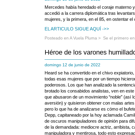
Mercedes había heredado el coraje materno y 
accedió a la carrera diplomática tras levantar
mujeres, y la primera, en el 85, en ostentar e
EL ARTICULO SIGUE AQUÍ ->>
Posteado en
A Vuela Pluma
>
Se el primero e
Héroe de los varones humillad
domingo 12 de junio de 2022
Heard se ha convertido en el chivo expiatorio,
todas esas mujeres que por un tiempo hiciero
poderosos. Los que han analizado la sentenc
brotado los consabidos analistas, ven en este
que abusaron de un movimiento “noble” (así lo
aversión) y quisieron obtener con malas artes
pero lo que ha de analizarse es cómo el bufe
Depp, capitaneado por la hoy aclamada Camile
de oscuros manipuladores de opinión para dif
de la demandada: mediocre actriz, arribista, 
manipuladora y mentirosa, todo esto expresad