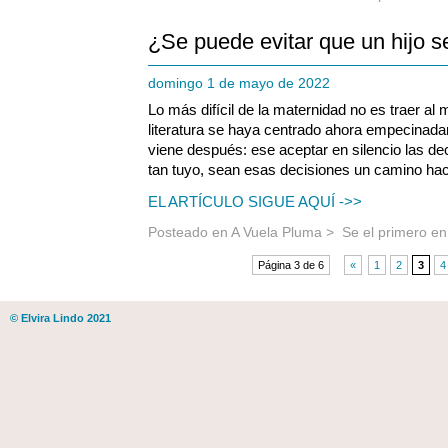
¿Se puede evitar que un hijo 
domingo 1 de mayo de 2022
Lo más difícil de la maternidad no es traer al
literatura se haya centrado ahora empecinadam
viene después: ese aceptar en silencio las de
tan tuyo, sean esas decisiones un camino hacia 
EL ARTÍCULO SIGUE AQUÍ ->>
Posteado en
A Vuela Pluma
>
Se el primero e
Página 3 de 6
«
1
2
3
4
© Elvira Lindo 2021