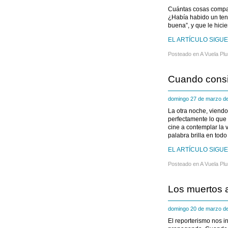
Cuántas cosas compar
¿Había habido un tend
buena”, y que le hic
EL ARTÍCULO SIGUE 
Posteado en
A Vuela Pl
Cuando consig
domingo 27 de marzo 
La otra noche, viend
perfectamente lo que 
cine a contemplar la 
palabra brilla en todo
EL ARTÍCULO SIGUE 
Posteado en
A Vuela Pl
Los muertos 
domingo 20 de marzo 
El reporterismo nos in