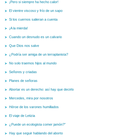
¡Pero si siempre ha hecho calor!
El vientre viscoso y frío de un sapo
Si los cuernos salieran a cuenta
¡A la mierda!
Cuando un desnudo es un calvario
Que Dios nos salve
¿Podría ser amiga de un terraplanista?
No solo traemos hijos al mundo
Señores y criadas
Planes de señoras
Abortar es un derecho: así hay que decirlo
Mercedes, mira por nosotros
Héroe de los varones humillados
El viaje de Letizia
¿Puede un ecologista comer jamón?”
Hay que seguir hablando del aborto