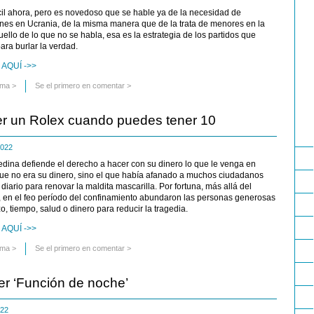
il ahora, pero es novedoso que se hable ya de la necesidad de
iones en Ucrania, de la misma manera que de la trata de menores en la
uello de lo que no se habla, esa es la estrategia de los partidos que
ra burlar la verdad.
AQUÍ ->>
uma
>
Se el primero en comentar >
er un Rolex cuando puedes tener 10
 2022
dina defiende el derecho a hacer con su dinero lo que le venga en
que no era su dinero, sino el que había afanado a muchos ciudadanos
iario para renovar la maldita mascarilla. Por fortuna, más allá del
s, en el feo período del confinamiento abundaron las personas generosas
, tiempo, salud o dinero para reducir la tragedia.
AQUÍ ->>
uma
>
Se el primero en comentar >
er ‘Función de noche’
2022