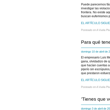
Puede parecernos fác
investigar las violac
frontera. No existe aq
buscan eufemismos pa
EL ARTÍCULO SIGUE 
Posteado en
A Vuela Pl
Para qué ten
domingo 10 de abril de
El empresario Luis Me
gana, olvidadizo de 
que hacían cuentas a d
pijerío sin escrúpulo
que prestaron esfuerzo
EL ARTÍCULO SIGUE 
Posteado en
A Vuela Pl
‘Tienes que v
domingo 3 de abril de 