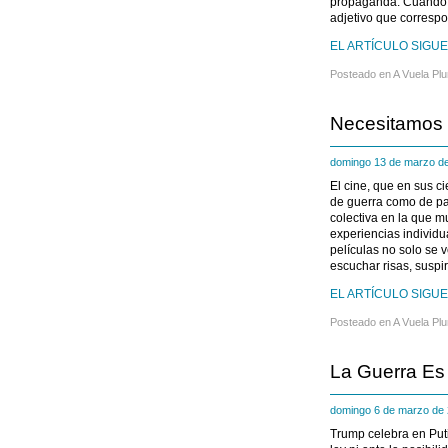
propaganda. Cuando 
adjetivo que correspo
EL ARTÍCULO SIGUE 
Posteado en
A Vuela Pl
Necesitamos 
domingo 13 de marzo 
El cine, que en sus c
de guerra como de paz
colectiva en la que 
experiencias individua
películas no solo se v
escuchar risas, suspir
EL ARTÍCULO SIGUE 
Posteado en
A Vuela Pl
La Guerra Es
domingo 6 de marzo d
Trump celebra en Puti