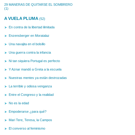
29 MANERAS DE QUITARSE EL SOMBRERO
(1)
A VUELA PLUMA
(52)
En contra de la libertad ilimitada
Enzensberger en Moratalaz
Una navajita en el bolsillo
Una guerra contra la infancia
Ni tan siquiera Portugal es perfecto
Y Aznar mandó a Greta a la escuela
Nuestras mentes ya están destrozadas
La terrible y odiosa venganza
Entre el Congreso y la realidad
No es la edad
Empoderarse ¿para qué?
Mari Tere, Teresa, la Campos
El converso al feminismo