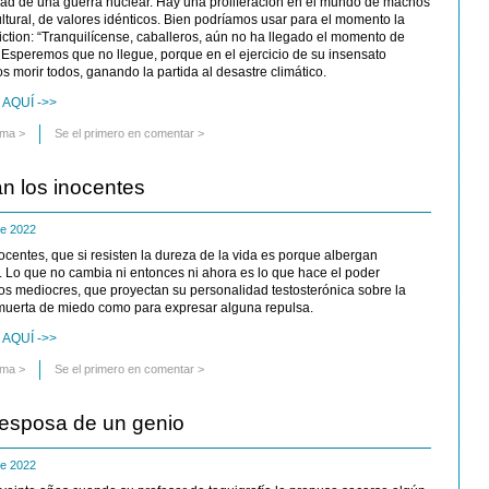
lidad de una guerra nuclear. Hay una proliferación en el mundo de machos
tural, de valores idénticos. Bien podríamos usar para el momento la
Fiction: “Tranquilícense, caballeros, aún no ha llegado el momento de
 Esperemos que no llegue, porque en el ejercicio de su insensato
morir todos, ganando la partida al desastre climático.
AQUÍ ->>
uma
>
Se el primero en comentar >
n los inocentes
 de 2022
centes, que si resisten la dureza de la vida es porque albergan
 Lo que no cambia ni entonces ni ahora es lo que hace el poder
os mediocres, que proyectan su personalidad testosterónica sobre la
muerta de miedo como para expresar alguna repulsa.
AQUÍ ->>
uma
>
Se el primero en comentar >
 esposa de un genio
 de 2022