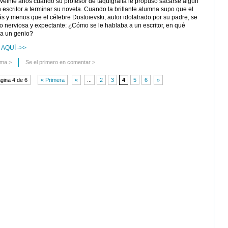
einte años cuando su profesor de taquigrafía le propuso sacarse algún
escritor a terminar su novela. Cuando la brillante alumna supo que el
s y menos que el célebre Dostoievski, autor idolatrado por su padre, se
o nerviosa y expectante: ¿Cómo se le hablaba a un escritor, en qué
ba un genio?
AQUÍ ->>
uma
>
Se el primero en comentar >
gina 4 de 6
« Primera
«
...
2
3
4
5
6
»