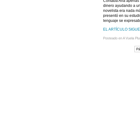
Contaba Ana apenas v
dinero ayudando a un 
novelista era nada má
presentó en su estudi
lenguaje se expresa
EL ARTÍCULO SIGUE 
Posteado en
A Vuela Pl
Pá