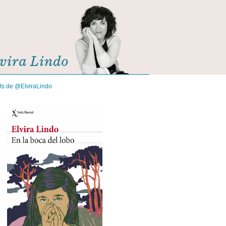
its de @ElviraLindo