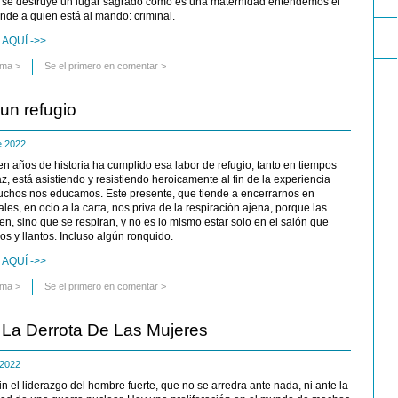
se destruye un lugar sagrado como es una maternidad entendemos el
nde a quien está al mando: criminal.
AQUÍ ->>
uma
>
Se el primero en comentar >
un refugio
de 2022
ien años de historia ha cumplido esa labor de refugio, tanto en tiempos
, está asistiendo y resistiendo heroicamente al fin de la experiencia
muchos nos educamos. Este presente, que tiende a encerrarnos en
les, en ocio a la carta, nos priva de la respiración ajena, porque las
en, sino que se respiran, y no es lo mismo estar solo en el salón que
os y llantos. Incluso algún ronquido.
AQUÍ ->>
uma
>
Se el primero en comentar >
 La Derrota De Las Mujeres
e 2022
n el liderazgo del hombre fuerte, que no se arredra ante nada, ni ante la