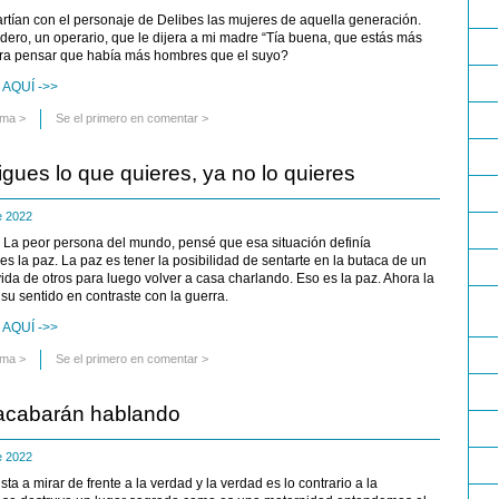
tían con el personaje de Delibes las mujeres de aquella generación.
ero, un operario, que le dijera a mi madre “Tía buena, que estás más
iera pensar que había más hombres que el suyo?
AQUÍ ->>
uma
>
Se el primero en comentar >
ues lo que quieres, ya no lo quieres
de 2022
o La peor persona del mundo, pensé que esa situación definía
es la paz. La paz es tener la posibilidad de sentarte en la butaca de un
vida de otros para luego volver a casa charlando. Eso es la paz. Ahora la
 su sentido en contraste con la guerra.
AQUÍ ->>
uma
>
Se el primero en comentar >
acabarán hablando
de 2022
sta a mirar de frente a la verdad y la verdad es lo contrario a la