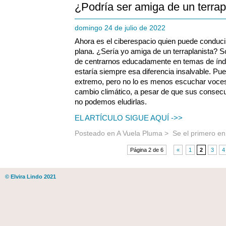
¿Podría ser amiga de un terrap
domingo 24 de julio de 2022
Ahora es el ciberespacio quien puede conducir 
plana. ¿Sería yo amiga de un terraplanista?
de centrarnos educadamente en temas de índo
estaría siempre esa diferencia insalvable. P
extremo, pero no lo es menos escuchar voces 
cambio climático, a pesar de que sus consec
no podemos eludirlas.
EL ARTÍCULO SIGUE AQUÍ ->>
Posteado en
A Vuela Pluma
>
Se el primero e
Página 2 de 6
«
1
2
3
4
© Elvira Lindo 2021