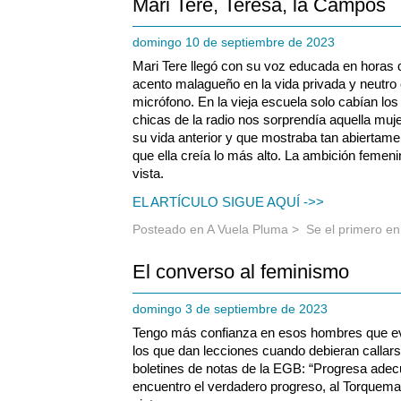
Mari Tere, Teresa, la Campos
domingo 10 de septiembre de 2023
Mari Tere llegó con su voz educada en horas d
acento malagueño en la vida privada y neutro 
micrófono. En la vieja escuela solo cabían los
chicas de la radio nos sorprendía aquella muj
su vida anterior y que mostraba tan abiertamen
que ella creía lo más alto. La ambición feme
vista.
EL ARTÍCULO SIGUE AQUÍ ->>
Posteado en
A Vuela Pluma
>
Se el primero e
El converso al feminismo
domingo 3 de septiembre de 2023
Tengo más confianza en esos hombres que ev
los que dan lecciones cuando debieran callar
boletines de notas de la EGB: “Progresa ade
encuentro el verdadero progreso, al Torquemad