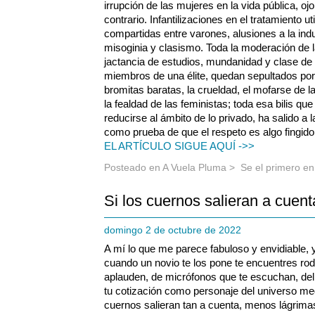
irrupción de las mujeres en la vida pública, o
contrario. Infantilizaciones en el tratamiento ut
compartidas entre varones, alusiones a la in
misoginia y clasismo. Toda la moderación de l
jactancia de estudios, mundanidad y clase de
miembros de una élite, quedan sepultados por l
bromitas baratas, la crueldad, el mofarse de 
la fealdad de las feministas; toda esa bilis qu
reducirse al ámbito de lo privado, ha salido a
como prueba de que el respeto es algo fingido,
EL ARTÍCULO SIGUE AQUÍ ->>
Posteado en
A Vuela Pluma
>
Se el primero e
Si los cuernos salieran a cuent
domingo 2 de octubre de 2022
A mí lo que me parece fabuloso y envidiable,
cuando un novio te los pone te encuentres ro
aplauden, de micrófonos que te escuchan, del
tu cotización como personaje del universo medi
cuernos salieran tan a cuenta, menos lágrim