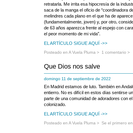
retratarla. Me irrita esa hipocresía de la indust
saca de la manga el oficio de “coordinadora d
melindres cada plano en el que ha de aparec
(fundamentalmente, joven) y, por otro, conside
de 63 años aparezca frente al espejo con cara
el peor momento de mi vida”.
EL ARTÍCULO SIGUE AQUÍ ->>
Posteado en
A Vuela Pluma
>
1 comentario >
Que Dios nos salve
domingo 11 de septiembre de 2022
En Madrid estamos de luto. También en Andalu
entierro. No es difícil en estos días sentirse
parte de una comunidad de adoradores con el
colonizado.
EL ARTÍCULO SIGUE AQUÍ ->>
Posteado en
A Vuela Pluma
>
Se el primero e