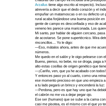
Arzallus
tiene algo escrito al respecto). Inclu
atrevería a decir que el dedo corazón y el índ
empuñar un matamoscas o en su defecto un per
rural acaba forjándose una buena posición en
gente de campo es desconfiada y eso de acab
veneno les parece una mariconada. Los quier
Mi santo, por hablar de alguien cercano, pasa
de acostarse. Se pone supertécnico. Mira detrá
rinconcillos… Yo le digo:
—Eso, mátalos ahora, antes de que me acuest
números.
Me quedo en el salón y le oigo pelearse con el
Bueno, pienso, no bebe, no se droga, paga a 
alto estas cosillas de origen genético que tiene
—¡Cariño, ven, que ya he acabado con todos!
Y entonces paso yo al cuarto, como una reina,
ese momento precioso en que uno empieza a d
a tu lado pegará un brinco y encenderá la luz:
—Perdona, pero es que hay uno que ha debid
el cabrón no me va a dejar pegar ojo.
Ese ser (humano) que se sube a la cama con e
casi me pisotea, es el mismo con el que yo te