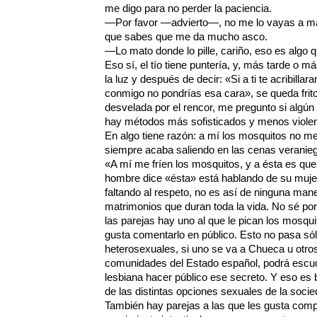
me digo para no perder la paciencia.
—Por favor —advierto—, no me lo vayas a ma
que sabes que me da mucho asco.
—Lo mato donde lo pille, cariño, eso es algo 
Eso sí, el tío tiene puntería, y, más tarde o 
la luz y después de decir: «Si a ti te acribill
conmigo no pondrías esa cara», se queda frito 
desvelada por el rencor, me pregunto si algún
hay métodos más sofisticados y menos violen
En algo tiene razón: a mí los mosquitos no m
siempre acaba saliendo en las cenas veranie
«A mí me fríen los mosquitos, y a ésta es que
hombre dice «ésta» está hablando de su mujer
faltando al respeto, no es así de ninguna mane
matrimonios que duran toda la vida. No sé por
las parejas hay uno al que le pican los mosqui
gusta comentarlo en público. Esto no pasa sól
heterosexuales, si uno se va a Chueca u otros 
comunidades del Estado español, podrá escuc
lesbiana hacer público ese secreto. Y eso es 
de las distintas opciones sexuales de la socie
También hay parejas a las que les gusta comp