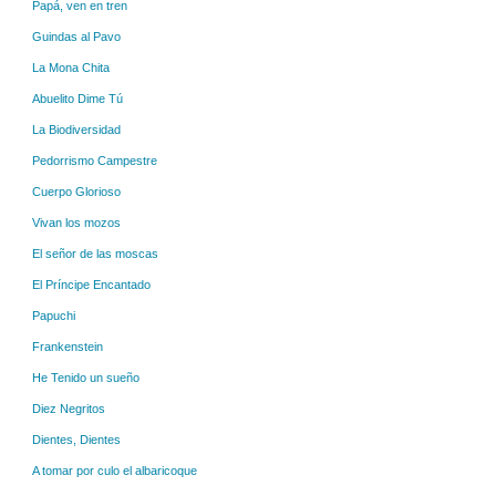
Papá, ven en tren
Guindas al Pavo
La Mona Chita
Abuelito Dime Tú
La Biodiversidad
Pedorrismo Campestre
Cuerpo Glorioso
Vivan los mozos
El señor de las moscas
El Príncipe Encantado
Papuchi
Frankenstein
He Tenido un sueño
Diez Negritos
Dientes, Dientes
A tomar por culo el albaricoque