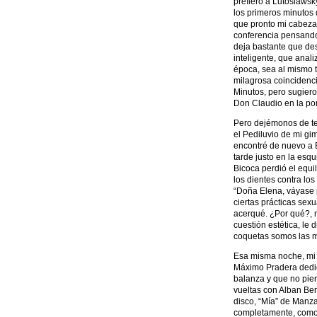
prefiero a Lutoslawsk
los primeros minutos 
que pronto mi cabeza
conferencia pensand
deja bastante que des
inteligente, que anal
época, sea al mismo 
milagrosa coincidenci
Minutos, pero sugiero
Don Claudio en la port
Pero dejémonos de tem
el Pediluvio de mi gim
encontré de nuevo a B
tarde justo en la esqu
Bicoca perdió el equi
los dientes contra los
“Doña Elena, váyase p
ciertas prácticas sex
acerqué. ¿Por qué?, m
cuestión estética, le 
coquetas somos las m
Esa misma noche, mi 
Máximo Pradera dedica
balanza y que no pien
vueltas con Alban Ber
disco, “Mía” de Manz
completamente, como 