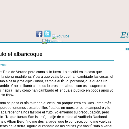
Tu
ulo el albaricoque
e 2010
e Tinto de Verano pero como si lo fuera. Lo escribí en la casa que
la sierra madrileña. Y para que veáis lo que han cambiado las cosas, el
amó a casa y me dijo: «Anda, cambia el título, por favor, que queda un
ambié. Y no se llamó como os lo presento ahora, con este sugerente
as inspira. Tal y como han cambiado el lenguaje público en pocos años yo
sta fino».
anto se pasa el día mirando al cielo. No porque crea en Dios –cree más
porque tenemos tres arbolillos frutales en nuestro retiro campestre y le
da repentina nos fastidie el fruto. Yo entiendo su preocupación, pero
to. “Ni que fueras San Isidro”, le dije de camino al Auditorio Nacional
arteto Alban Berg, “no me des la tarde, que te conozco, como me vuelvas
ento de la tierra, agarro el canasto de las chufas y te vas tú solo a ver al