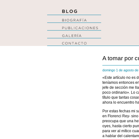
A tomar por c
domingo 1 de agosto d
«Este artículo no es d
teníamos entonces en 
jefe de sección me ll
poco ordinario». Lo c
título que tantas cos
ahora lo encuentro ha
Por estas fechas mi s
en Florenci Rey- sino 
preocupa que una hela
oyes, hasta cierto pun
para ver al mítico cu
a hablar del calentami