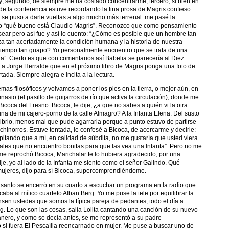
y; segundo, de siempre me ha costado concentrarme; tercero, si bien en
de la conferencia estuve recordando la fina prosa de Magris confieso
 se puso a darle vueltas a algo mucho más terrenal: me pasé la
o “qué bueno está Claudio Magris”. Reconozco que como pensamiento
ear pero así fue y así lo cuento: “¿Cómo es posible que un hombre tan
iza tan acertadamente la condición humana y la historia de nuestra
tiempo tan guapo? Yo personalmente encuentro que se trata de una
a”. Cierto es que con comentarios así Babelia se parecería al Diez
 a Jorge Herralde que en el próximo libro de Magris ponga una foto de
ada. Siempre alegra e incita a la lectura.
as filosóficos y volvamos a poner los pies en la tierra, o mejor aún, en
nasio (el pasillo de guijarros de río que activa la circulación), donde me
icoca del Fresno. Bicoca, le dije, ¿a que no sabes a quién vi la otra
ina de mi cajero-porno de la calle Almagro? A la Infanta Elena. Del susto
librio, menos mal que pude agarrarla porque a punto estuvo de partirse
 chinorros. Estuve tentada, le confesé a Bicoca, de acercarme y decirle:
itando que a mí, en calidad de súbdita, no me gustaría que usted viera
uales que no encuentro bonitas para que las vea una Infanta”. Pero no me
e reprochó Bicoca, Marichalar te lo hubiera agradecido; por una
dije, yo al lado de la Infanta me siento como el señor Galindo. Qué
ujeres, dijo para sí Bicoca, supercomprendiéndome.
santo se encerró en su cuarto a escuchar un programa en la radio que
ba al mítico cuarteto Alban Berg. Yo me puse la tele por equilibrar la
sen ustedes que somos la típica pareja de pedantes, todo el día a
g. Lo que son las cosas, salía Lolita cantando una canción de su nuevo
anero, y como se decía antes, se me representó a su padre
si fuera El Pescaílla reencarnado en mujer. Me puse a buscar uno de