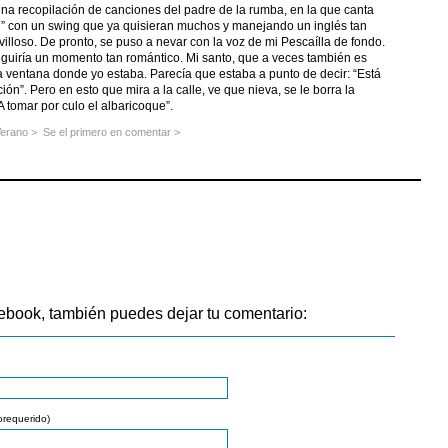
 una recopilación de canciones del padre de la rumba, en la que canta
e” con un swing que ya quisieran muchos y manejando un inglés tan
lloso. De pronto, se puso a nevar con la voz de mi Pescaílla de fondo.
guiría un momento tan romántico. Mi santo, que a veces también es
la ventana donde yo estaba. Parecía que estaba a punto de decir: “Está
ón”. Pero en esto que mira a la calle, ve que nieva, se le borra la
A tomar por culo el albaricoque”.
Verano
>
Se el primero en comentar >
ebook, también puedes dejar tu comentario:
orequerido)