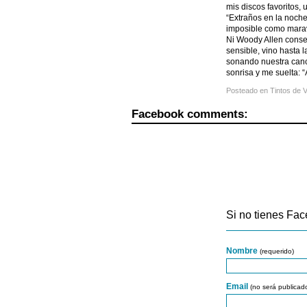
mis discos favoritos,
“Extraños en la noch
imposible como maravi
Ni Woody Allen conse
sensible, vino hasta 
sonando nuestra canci
sonrisa y me suelta: “
Posteado en
Tintos de 
Facebook comments:
Si no tienes Fac
Nombre
(requerido)
Email
(no será publicad