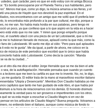
án ustedes, qué carácter, pero es que en esto estoy con mi amiga Bicoca
e: “Es bonito preocuparse por el Planeta Tierra y sus habitantes, pero
res”.
Menos mal que, como yo digo, la música amansa a las fieras, y el
retó una pieza de Haydn que nos devolvió la paz espiritual. En el
iliados, nos encontramos con un amigo que me soltó que él prefería leer
to, lo encontraba más profundo a la par que cultural, me dijo, porque a
es, no me van. No había mala hostia en sus palabras, pero tengo mi
coció un poco, ya que confieso que a lo que aspiro en la vida es a hacer
, pero está visto que no me sale. Y miren que pongo empeño porque
nso, el cuarteto atacó con una pieza de un tal Lutoslawski, que a mí me
 si me lo hubieran llenado de moscas, aplaudí como la que más, como la
e fans de Lutoslawski. Mi santo me dijo al oído: “Pero para qué aplaudes
 a ti esto no te gusta”. Me da igual, a partir de ahora, me coloco en la
tico de música de este periodico que escribió que lo único que había
 concierto había sido Lutoslawski. Como decía la canción: “Manda
se va de la ciudad…”
e el otro día me dice el editor Jorge Herralde que se me da bien el arte
, o sea, de la autoflagelación. Herralde pensaba que cuando yo cuento
a lectores que me leen la cartilla es que me lo invento. No, no, le digo,
 ya me gustaría. El editor traía de la mano al maravilloso escritor italiano
presentaba “Utopía y Desencanto”. Mientras Don Claudio hablaba yo me
nos capítulos que tanto me han gustado de este libro, el que habla por
isimulo a la hora de relacionarnos con los demás. El honesto disimulo
eamente la verdad para no ser groseros e impertinentes con los otros.
a qué se va esta mujer a escuchar a Claudio Magris si en vez de
 pensar en los artículos de Claudio Magris? Buena pregunta. Volvamos a
rimero, no entiendo bien el italiano, aunque como música de fondo lo