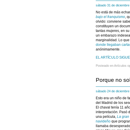
sábado 31 de diciembr
No está de más echar
bajo el franquismo
, q
olvido: conviene sabe
constituyen un docum
tantas mujeres, en s
un embarazo indeseado
marginalidad. Lo que
donde llegaban carta
anónimamente.
EL ARTÍCULO SIGUE
Posteado en
Artículos o
Porque no so
sábado 24 de diciembr
Esto era un niño de fa
del Madrid de los ses
El chaval tenía 11 añ
interpretación. Pasó 
una película,
La gran 
navideño
que program
llamaba desesperado e