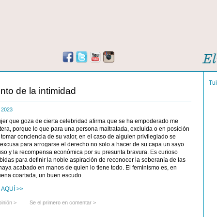
Tu
nto de la intimidad
e 2023
er que goza de cierta celebridad afirma que se ha empoderado me
tera, porque lo que para una persona maltratada, excluida o en posición
 tomar conciencia de su valor, en el caso de alguien privilegiado se
 excusa para arrogarse el derecho no solo a hacer de su capa un sayo
auso y la recompensa económica por su presunta bravura. Es curioso
das para definir la noble aspiración de reconocer la soberanía de las
ra haya acabado en manos de quien lo tiene todo. El feminismo es, en
uena coartada, un buen escudo.
 AQUÍ >>
pinión
>
Se el primero en comentar >