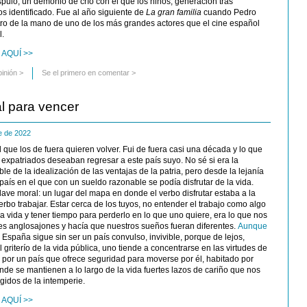
spulo, un demonio de crío con el que los niños, generación tras
 identificado. Fue al año siguiente de
La gran familia
cuando Pedro
tro de la mano de uno de los más grandes actores que el cine español
l.
 AQUÍ >>
pinión
>
Se el primero en comentar >
al para vencer
re de 2022
 que los de fuera quieren volver. Fui de fuera casi una década y lo que
expatriados deseaban regresar a este país suyo. No sé si era la
le de la idealización de las ventajas de la patria, pero desde la lejanía
aís en el que con un sueldo razonable se podía disfrutar de la vida.
lave moral: un lugar del mapa en donde el verbo disfrutar estaba a la
erbo trabajar. Estar cerca de los tuyos, no entender el trabajo como algo
la vida y tener tiempo para perderlo en lo que uno quiere, era lo que nos
ses anglosajones y hacía que nuestros sueños fueran diferentes.
Aunque
,
España sigue sin ser un país convulso, invivible, porque de lejos,
griterío de la vida pública, uno tiende a concentrarse en las virtudes de
a por un país que ofrece seguridad para moverse por él, habitado por
nde se mantienen a lo largo de la vida fuertes lazos de cariño que nos
gidos de la intemperie.
 AQUÍ >>