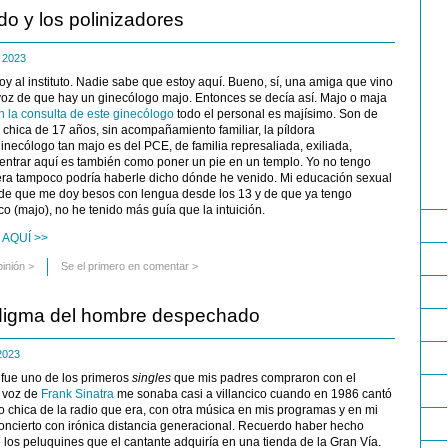
do y los polinizadores
e 2023
y al instituto. Nadie sabe que estoy aquí. Bueno, sí, una amiga que vino
 voz de que hay un ginecólogo majo. Entonces se decía así. Majo o maja
n la consulta de este ginecólogo
todo el personal es majísimo. Son de
 chica de 17 años, sin acompañamiento familiar, la píldora
ginecólogo tan majo es del PCE, de familia represaliada, exiliada,
 entrar aquí es también como poner un pie en un templo. Yo no tengo
iera tampoco podría haberle dicho dónde he venido. Mi educación sexual
r de que me doy besos con lengua desde los 13 y de que ya tengo
co (majo), no he tenido más guía que la intuición.
 AQUÍ >>
pinión
>
Se el primero en comentar >
adigma del hombre despechado
 2023
t
fue uno de los primeros
singles
que mis padres compraron con el
a voz de
Frank Sinatra
me sonaba casi a villancico cuando en 1986 cantó
 chica de la radio que era, con otra música en mis programas y en mi
oncierto con irónica distancia generacional. Recuerdo haber hecho
 los peluquines que el cantante adquiría en una tienda de la Gran Vía.