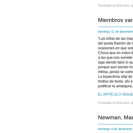
Posteado en
Artículos o
Miembros var
domingo 11 de diciemb
“Las niñas de las ma
del poeta Ramón de C
ocasiones en que solo 
Choca que en estos ti
a las que nos somete 
siga siendo tabú lo q
porque aun siendo hoy
íntima, jamás se vuln
La trayectoria vital 
motivo de burla: ahí 
justificar la amargura,
EL ARTÍCULO SIGUE
Posteado en
Artículos o
Newman, Marí
domingo 4 de diciembr