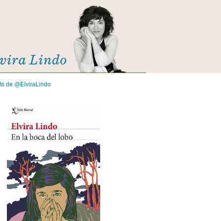
its de @ElviraLindo