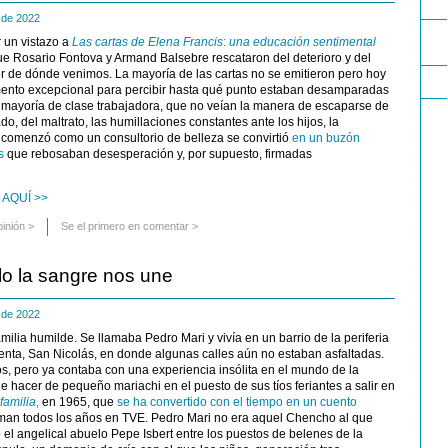
e de 2022
 un vistazo a
Las cartas de Elena Francis
:
una educación sentimental
ue Rosario Fontova y Armand Balsebre rescataron del deterioro y del
r de dónde venimos. La mayoría de las cartas no se emitieron pero hoy
ento excepcional para percibir hasta qué punto estaban desamparadas
u mayoría de clase trabajadora, que no veían la manera de escaparse de
, del maltrato, las humillaciones constantes ante los hijos, la
 comenzó como un consultorio de belleza se convirtió
en un buzón
s
que rebosaban desesperación y, por supuesto, firmadas
 AQUÍ >>
pinión
>
Se el primero en comentar >
lo la sangre nos une
e de 2022
milia humilde. Se llamaba Pedro Mari y vivía en un barrio de la periferia
enta, San Nicolás, en donde algunas calles aún no estaban asfaltadas.
os, pero ya contaba con una experiencia insólita en el mundo de la
de hacer de pequeño mariachi en el puesto de sus tíos feriantes a salir en
familia
,
en 1965, que
se ha convertido con el tiempo en un cuento
an todos los años en TVE. Pedro Mari no era aquel Chencho al que
l angelical abuelo Pepe Isbert entre los puestos de belenes de la