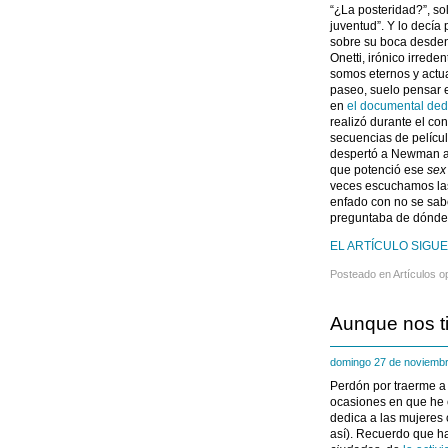
“¿La posteridad?”, so
juventud”. Y lo decí
sobre su boca desdent
Onetti, irónico irred
somos eternos y actu
paseo, suelo pensar 
en
el documental de
realizó durante el c
secuencias de pelícu
despertó a Newman a l
que potenció ese
sex
veces escuchamos la
enfado con no se sab
preguntaba de dónde 
EL ARTÍCULO SIGUE
Posteado en
Artículos o
Aunque nos ti
domingo 27 de noviemb
Perdón por traerme a
ocasiones en que he
dedica a las mujeres
así). Recuerdo que ha