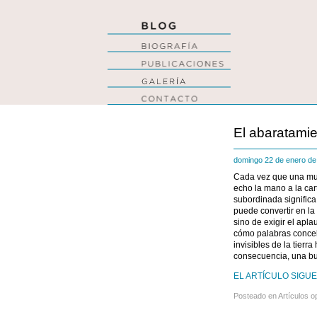
El abaratamie
domingo 22 de enero d
Cada vez que una muj
echo la mano a la car
subordinada significa
puede convertir en la
sino de exigir el apl
cómo palabras concebi
invisibles de la tier
consecuencia, una b
EL ARTÍCULO SIGUE
Posteado en
Artículos o