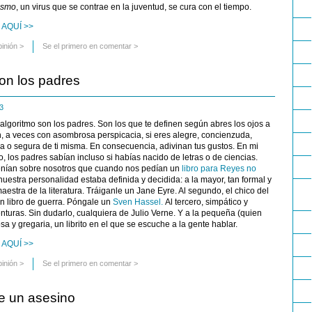
ismo
, un virus que se contrae en la juventud, se cura con el tiempo.
 AQUÍ >>
pinión
>
Se el primero en comentar >
son los padres
023
l algoritmo son los padres. Son los que te definen según abres los ojos a
, a veces con asombrosa perspicacia, si eres alegre, concienzuda,
osa o segura de ti misma. En consecuencia, adivinan tus gustos. En mi
, los padres sabían incluso si habías nacido de letras o de ciencias.
enían sobre nosotros que cuando nos pedían un
libro para Reyes no
nuestra personalidad estaba definida y decidida: a la mayor, tan formal y
estra de la literatura. Tráiganle un Jane Eyre. Al segundo, el chico del
n libro de guerra. Póngale un
Sven Hassel.
Al tercero, simpático y
nturas. Sin dudarlo, cualquiera de Julio Verne. Y a la pequeña (quien
osa y gregaria, un librito en el que se escuche a la gente hablar.
 AQUÍ >>
pinión
>
Se el primero en comentar >
e un asesino