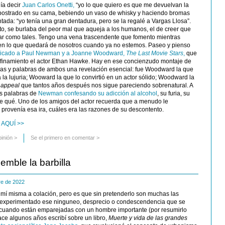
lía decir
Juan Carlos Onetti,
“yo lo que quiero es que me devuelvan la
a postrado en su cama, bebiendo un vaso de whisky y haciendo bromas
ada: “yo tenía una gran dentadura, pero se la regalé a Vargas Llosa”.
ento, se burlaba del peor mal que aqueja a los humanos, el de creer que
ar como tales. Tengo una vena trascendente que fomento mientras
en lo que quedará de nosotros cuando ya no estemos. Paseo y pienso
dicado a Paul Newman y a Joanne Woodward,
The Last Movie Stars
,
que
onfinamiento el actor Ethan Hawke. Hay en ese concienzudo montaje de
las y palabras de ambos una revelación esencial: fue Woodward la que
a lujuria; Wooward la que lo convirtió en un actor sólido; Woodward la
 appeal
que tantos años después nos sigue pareciendo sobrenatural. A
s palabras de
Newman confesando su adicción al alcohol
, su furia, su
e qué. Uno de los amigos del actor recuerda que a menudo le
provenía esa ira, cuáles era las razones de su descontento.
 AQUÍ >>
pinión
>
Se el primero en comentar >
emble la barbilla
re de 2022
 mí misma a colación, pero es que sin pretenderlo son muchas las
 experimentado ese ninguneo, desprecio o condescendencia que se
 cuando están emparejadas con un hombre importante (por resumirlo
ce algunos años escribí sobre un libro,
Muerte y vida de las grandes