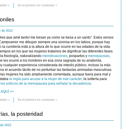
pinión
>
Se el primero en comentar >
oniles
re de 2022
dres que amé tanto/ me besan ya como se besa a un santo”. Estos versos
ampoamor me dibujan siempre una sonrisa en los labios, porque hay
la cursilería está a la altura de lo que ocurre en las edades de la vida.
empos en los que las mujeres tratamos de dignificar las diferentes fases
la fisiología, naturalizando
menstruaciones
, pospartos y
menopausias
,
ue les ocurre a los hombres en esa zona sagrada de su anatomía,
 cualquier experiencia considerada de interés público, incluso la más
era el acuerdo tácito de no perturbar las fantasías animadas masculinas.
de las mujeres ha sido ampliamente comentada, aunque fuera para mal y
estaba
la regla para acusar a la mujer de mal carácter,
la soltería para
los sofocos de la menopausia para señalar la decadencia
.
 AQUÍ >>
pinión
>
Se el primero en comentar >
as, la posteridad
e de 2022