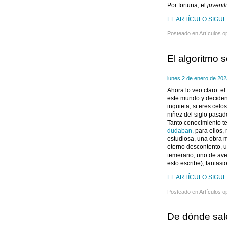
Por fortuna, el
juvenil
EL ARTÍCULO SIGUE
Posteado en
Artículos o
El algoritmo 
lunes 2 de enero de 2
Ahora lo veo claro: e
este mundo y deciden
inquieta, si eres cel
niñez del siglo pasado
Tanto conocimiento t
dudaban,
para ellos, 
estudiosa, una obra ma
eterno descontento, u
temerario, uno de ave
esto escribe), fantasi
EL ARTÍCULO SIGUE
Posteado en
Artículos o
De dónde sal