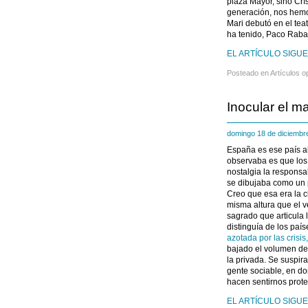
plaza Mayor, sino Crí
generación, nos hemos
Mari debutó en el tea
ha tenido, Paco Raba
EL ARTÍCULO SIGUE
Posteado en
Artículos o
Inocular el m
domingo 18 de diciemb
España es ese país al
observaba es que los 
nostalgia la responsab
se dibujaba como un p
Creo que esa era la c
misma altura que el v
sagrado que articula 
distinguía de los paí
azotada por las crisis
bajado el volumen del 
la privada. Se suspir
gente sociable, en do
hacen sentirnos prote
EL ARTÍCULO SIGUE