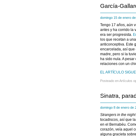
García-Gallar
domingo 15 de enero d
Tengo 17 años, aún vo
antes y ha corrido la
era ser progresista.
E
los que recetan a una
anticonceptiva. Este 
encarcelada, así que
madre, pero si la tuv
ha sido nula. A pesa
relaciones con un chi
EL ARTÍCULO SIGUE
Posteado en
Artículos o
Sinatra, par
domingo 8 de enero de
Strangers in the nigh
tocadiscos, así que l
en el Bernabéu. Como
corazón, veía aquel c
alguna gracieta sobre