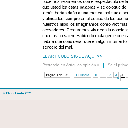
podemos relamernos con el espectáculo de la
que usted lea estas palabras y se coloque de 
jamás harían daño a una mosca; así suele se
y alineados siempre en el equipo de los buen
nuestros hijos los imaginamos como víctima
acosadores. Procuramos vivir con la concienci
cuentas no salen. Habiendo mala gente que ca
habría que considerar que en algún momento 
sendero del mal.
EL ARTÍCULO SIGUE AQUÍ >>
Posteado en
Artículos opinión
>
Se el prim
Página 4 de 103
« Primera
«
...
2
3
4
»
© Elvira Lindo 2021