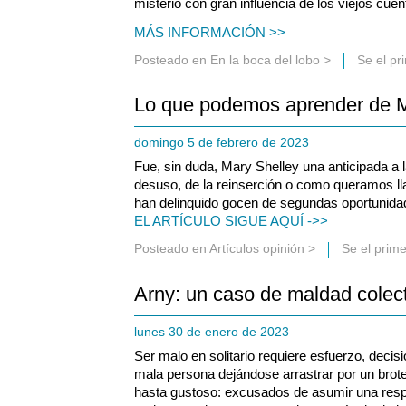
misterio con gran influencia de los viejos cuen
MÁS INFORMACIÓN >>
Posteado en
En la boca del lobo
>
Se el pr
Lo que podemos aprender de M
domingo 5 de febrero de 2023
Fue, sin duda, Mary Shelley una anticipada a l
desuso, de la reinserción o como queramos ll
han delinquido gocen de segundas oportunida
EL ARTÍCULO SIGUE AQUÍ ->>
Posteado en
Artículos opinión
>
Se el prim
Arny: un caso de maldad colec
lunes 30 de enero de 2023
Ser malo en solitario requiere esfuerzo, deci
mala persona dejándose arrastrar por un brot
hasta gustoso: excusados de asumir una resp