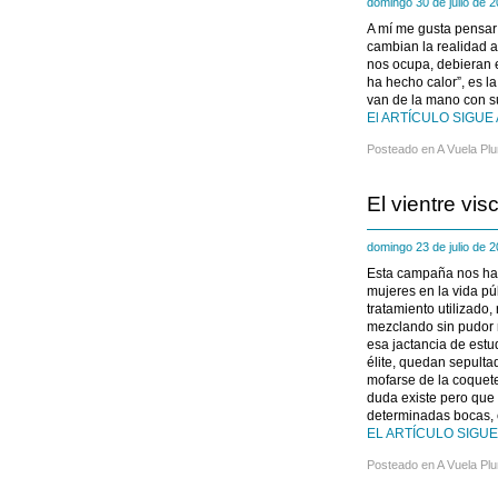
domingo 30 de julio de
A mí me gusta pensar
cambian la realidad a
nos ocupa, debieran e
ha hecho calor”, es 
van de la mano con s
El ARTÍCULO SIGUE 
Posteado en
A Vuela Pl
El vientre vis
domingo 23 de julio de
Esta campaña nos ha 
mujeres en la vida púb
tratamiento utilizado
mezclando sin pudor 
esa jactancia de est
élite, quedan sepultad
mofarse de la coquete
duda existe pero que p
determinadas bocas, c
EL ARTÍCULO SIGUE 
Posteado en
A Vuela Pl