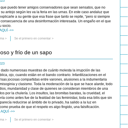
 2023
 que puedo tener amigos conservadores que sean sensatos, que no
 su antojo según les va la feria en las urnas. En este caso andaluz que
xplicarle a su gente que esa frase que tanto se repite, “pero si siempre
la consecuencia de una desinformación interesada. Un engaño en el que
u socio.
AQUÍ ->>
uma
>
Se el primero en comentar >
coso y frío de un sapo
 2023
dado numerosas muestras de cuánto molesta la irrupción de las
lica, ojo, cuando están en el bando contrario. Infantilizaciones en el
, risas jocosas compartidas entre varones, alusiones a la indumentaria
misoginia y clasismo. Toda la moderación de la que se hace alarde, todo
udios, mundanidad y clase de quienes se consideran miembros de una
os por la chulería. Los insultos, las bromitas baratas, la crueldad, el
ría como antes fue de la fealdad de las feministas; toda esa bilis que sin
arecía reducirse al ámbito de lo privado, ha salido a la luz en
omo prueba de que el respeto es algo fingido, una falsificación.
AQUÍ ->>
uma
>
Se el primero en comentar >