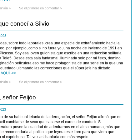
pinión
>
Se el primero en comentar >
ue conocí a Silvio
 2023
idas, sobre todo laborales, crea una especie de extrañamiento hacia la
veo, por ejemplo, como si no fuera yo, una noche de invierno de 1991 en
e Picasso. Soy esa joven guionista que escribe en una redacción solitaria
a Tele5. Desde esta sala fantasmal, iluminada solo por mi flexo, domino
ginación peliculera eso me hace protagonista de una serie en la que una
 quedado ultimando las correcciones que el súper jefe ha dictado.
AQUÍ ->>
pinión
>
Se el primero en comentar >
, señor Feijóo
 2023
o de su habitual letanía de la derogación, el señor Feijóo afirmó que en
ácil cambiarse de sexo que sacarse el carnet de conducir. Si
teratura posee la cualidad de adentrarnos en el alma humana, más que
o le recomendaría al político que leyera este libro para que viera que
olo ni caprichoso. Tal vez así hablaría con más respeto.