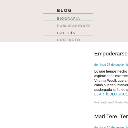
Empoderarse
domingo 17 de septiem
Lo que hemos hecho ha
aspiraciones colecti
Virginia Woolf, que a
cómo pueden interveni
postergada sufre de 
EL ARTÍCULO SIGUE 
Posteado en
A Vuela Pl
Mari Tere, Te
domingo 10 de septiem