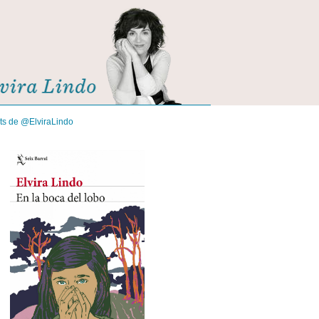
its de @ElviraLindo