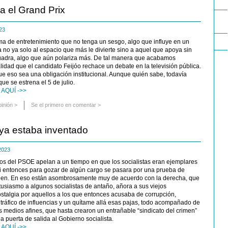
a el Grand Prix
2023
a de entretenimiento que no tenga un sesgo, algo que influye en un
 no ya solo al espacio que más le divierte sino a aquel que apoya sin
 cuadra, algo que aún polariza más. De tal manera que acabamos
dad que el candidato Feijóo rechace un debate en la televisión pública.
e eso sea una obligación institucional. Aunque quién sabe, todavía
ue se estrena el 5 de julio.
AQUÍ ->>
pinión
>
Se el primero en comentar >
 ya estaba inventado
 2023
ros del PSOE apelan a un tiempo en que los socialistas eran ejemplares
i entonces para gozar de algún cargo se pasara por una prueba de
gen. En eso están asombrosamente muy de acuerdo con la derecha, que
usiasmo a algunos socialistas de antaño, añora a sus viejos
ostalgia por aquellos a los que entonces acusaba de corrupción,
 tráfico de influencias y un quítame allá esas pajas, todo acompañado de
los medios afines, que hasta crearon un entrañable “sindicato del crimen”
la puerta de salida al Gobierno socialista.
AQUÍ ->>