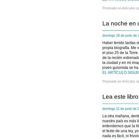
Posteado en
Artículos o
La noche en q
domingo 18 de junio de
Haber tenido tantas v
propia biografía. Me 
el piso 25 de la Torr
de la recién estrenad
la ciudad y en mi ima
joven guionista se ha
EL ARTÍCULO SIGUE 
Posteado en
Artículos o
Lea este libro
domingo 11 de junio de
La otra mañana, dentr
nuestro país es más f
entendemos que la li
el texto de una ley, y
nada es fácil, ni frív