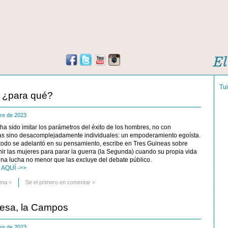
Tu
 ¿para qué?
bre de 2023
 sido imitar los parámetros del éxito de los hombres, no con
vas sino desacomplejadamente individuales: un empoderamiento egoísta.
 todo se adelantó en su pensamiento, escribe en Tres Guineas sobre
r las mujeres para parar la guerra (la Segunda) cuando su propia vida
una lucha no menor que las excluye del debate público.
AQUÍ ->>
uma
>
Se el primero en comentar >
resa, la Campos
bre de 2023