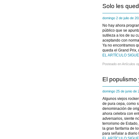
Solo les qued
domingo 2 de julio de 
No hay ahora program
público que se apunta
sutileza a los de su
aceptando con normali
Ya no encontramos qu
queda el Grand Prix, q
EL ARTÍCULO SIGUE 
Posteado en
Artículos o
El populismo
domingo 25 de junio de
Algunos viejos rocke
de pura cepa, como s
denominación de ori
ahora celebra con ent
adversarios, siente n
terrorismo de Estado,
la gran fanfarria de 
para señalar a diario 
EL ARTÍCULO SIGUE 