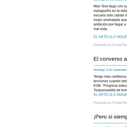
Mari Tere llegó con 
malagueño en la vida 
escuela solo cabían l
mujer arrebatada que 
ambición por llegar a
mal vista.
EL ARTÍCULO SIGUE 
Posteado en
A Vuela Pl
El converso a
domingo 3 de septiemb
Tengo más confianza 
lecciones cuando debi
EGB: “Progresa adecu
Torquemadilla de turn
EL ARTÍCULO SIGUE 
Posteado en
A Vuela Pl
¡Pero si siem