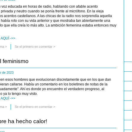
su voz educada en horas de radio, hablando con afable acento
privada y neutro cuando se ponía frente al micrófono. En la vieja
os acentos castellanos. A las chicas de la radio nos sorprendía aquella
había roto con su vida anterior y que mostraba tan abiertamente una
 lo que ella creía lo más alto. La ambición femenina estaba entonces muy
AQUÍ ->>
uma
>
Se el primero en comentar >
l feminismo
re de 2023
en esos hombres que evolucionan discretamente que en los que dan
eran callarse. Había un comentario en los boletines de notas de la
adamente”. Ahí es donde yo encuentro el verdadero progreso, al
o ya lo tengo muy visto.
AQUÍ ->>
uma
>
Se el primero en comentar >
pre ha hecho calor!