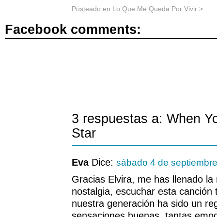
Posteado en
Lo Que Me Queda Por Vivir
>
Facebook comments:
3 respuestas a: When Y
Star
Eva
Dice:
sábado 4 de septiembr
Gracias Elvira, me has llenado 
nostalgia, escuchar esta canción 
nuestra generación ha sido un reg
sensaciones buenas, tantas emo