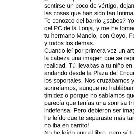
sentirse un poco de vértigo, deja
las cosas que han sido tan íntim
Te conozco del barrio ¿sabes? Yo 
del PC de la Lonja, y me he tom
tu hermano Manolo, con Goyo, Fe
y todos los demás.
Cuando leí por primera vez un art
la cabeza una imagen que se repit
realidad. Tú llevabas a tu niño en 
andando desde la Plaza del Encue
los soportales. Nos cruzábamos 
sonreíamos, aunque no hablábam
timidez o porque no sabíamos qu
parecía que tenías una sonrisa tr
indefensa. Pero debieron ser ima
he leído que te separaste más ta
no iba en carrito!
No he leído aún el libro, pero sí t