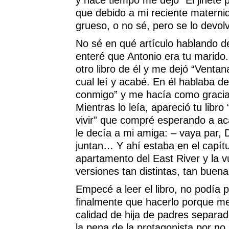
y hace tiempo me dejó “El jinete p
que debido a mi reciente materni
grueso, o no sé, pero se lo devolví
No sé en qué artículo hablando d
enteré que Antonio era tu marido
otro libro de él y me dejó “Venta
cual leí y acabé. En él hablaba d
conmigo” y me hacía como gracia p
Mientras lo leía, apareció tu libr
vivir” que compré esperando a ac
le decía a mi amiga: – vaya par, D
juntan… Y ahí estaba en el capítulo
apartamento del East River y la v
versiones tan distintas, tan buena
Empecé a leer el libro, no podía p
finalmente que hacerlo porque me 
calidad de hija de padres separad
la pena de la protagonista por no 