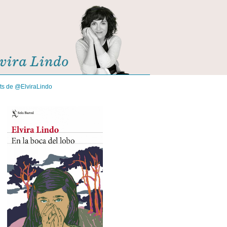
its de @ElviraLindo