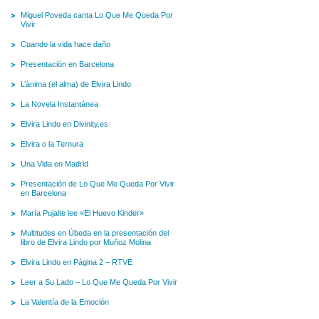
Miguel Poveda canta Lo Que Me Queda Por
Vivir
Cuando la vida hace daño
Presentación en Barcelona
L’ànima (el alma) de Elvira Lindo
La Novela Instantánea
Elvira Lindo en Divinity.es
Elvira o la Ternura
Una Vida en Madrid
Presentación de Lo Que Me Queda Por Vivir
en Barcelona
María Pujalte lee «El Huevo Kinder»
Multitudes en Úbeda en la presentación del
libro de Elvira Lindo por Muñoz Molina
Elvira Lindo en Página 2 – RTVE
Leer a Su Lado – Lo Que Me Queda Por Vivir
La Valentía de la Emoción