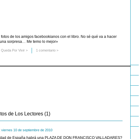
fotos de los amigos facebookianos con el libro. No sé qué va a hacer
es una sorpresa… Me temo lo mejor»
Queda Por Vivir
>
1 comentario >
tos de Los Lectores (1)
:
viernes 10 de septiembre de 2010
iudad de España habrá una PLAZA DE DON FRANCISCO VALLADARES?