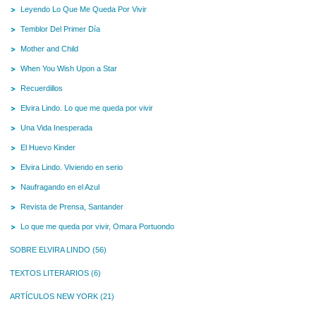
Leyendo Lo Que Me Queda Por Vivir
Temblor Del Primer Día
Mother and Child
When You Wish Upon a Star
Recuerdillos
Elvira Lindo. Lo que me queda por vivir
Una Vida Inesperada
El Huevo Kinder
Elvira Lindo. Viviendo en serio
Naufragando en el Azul
Revista de Prensa, Santander
Lo que me queda por vivir, Omara Portuondo
SOBRE ELVIRA LINDO
(56)
TEXTOS LITERARIOS
(6)
ARTÍCULOS NEW YORK
(21)