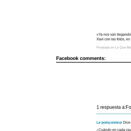
«Ya nos van llegando 
Xavi con las fotos, 
Posteado en
Lo Que Me 
Facebook comments:
1 respuesta a:Fo
Le poinçonneur
Dice
¿Cuándo en cada c