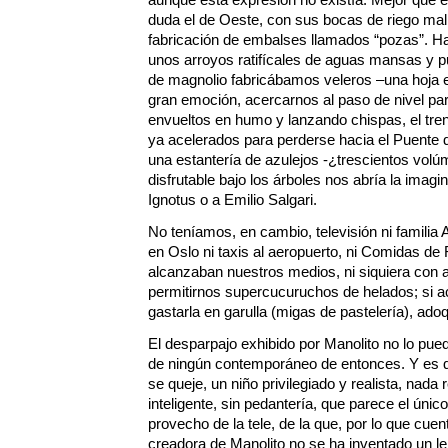
duda el de Oeste, con sus bocas de riego mal
fabricación de embalses llamados “pozas”. H
unos arroyos ratifícales de aguas mansas y p
de magnolio fabricábamos veleros –una hoja el 
gran emoción, acercarnos al paso de nivel par
envueltos en humo y lanzando chispas, el tren 
ya acelerados para perderse hacia el Puente
una estantería de azulejos -¿trescientos vol
disfrutable bajo los árboles nos abría la imagi
Ignotus o a Emilio Salgari.
No teníamos, en cambio, televisión ni familia 
en Oslo ni taxis al aeropuerto, ni Comidas de
alcanzaban nuestros medios, ni siquiera con 
permitirnos supercucuruchos de helados; si a
gastarla en garulla (migas de pastelería), adoq
El desparpajo exhibido por Manolito no lo pued
de ningún contemporáneo de entonces. Y es 
se queje, un niño privilegiado y realista, nad
inteligente, sin pedantería, que parece el úni
provecho de la tele, de la que, por lo que cue
creadora de Manolito no se ha inventado un len