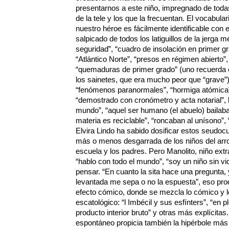
presentarnos a este niño, impregnado de toda
de la tele y los que la frecuentan. El vocabulari
nuestro héroe es fácilmente identificable con 
salpicado de todos los latiguillos de la jerga 
seguridad”, “cuadro de insolación en primer g
“Atlántico Norte”, “presos en régimen abierto”
“quemaduras de primer grado” (uno recuerda e
los sainetes, que era mucho peor que “grave”), 
“fenómenos paranormales”, “hormiga atómica”,
“demostrado con cronómetro y acta notarial”, lo
mundo”, “aquel ser humano (el abuelo) bailaba 
materia es reciclable”, “roncaban al unísono”, 
Elvira Lindo ha sabido dosificar estos seudocu
más o menos desgarrada de los niños del arro
escuela y los padres. Pero Manolito, niño ext
“hablo con todo el mundo”, “soy un niño sin vid
pensar. “En cuanto la sita hace una pregunta,
levantada me sepa o no la espuesta”, eso pro
efecto cómico, donde se mezcla lo cómico y lo 
escatológico: “l Imbécil y sus esfínters”, “en p
producto interior bruto” y otras más explícitas
espontáneo propicia también la hipérbole más