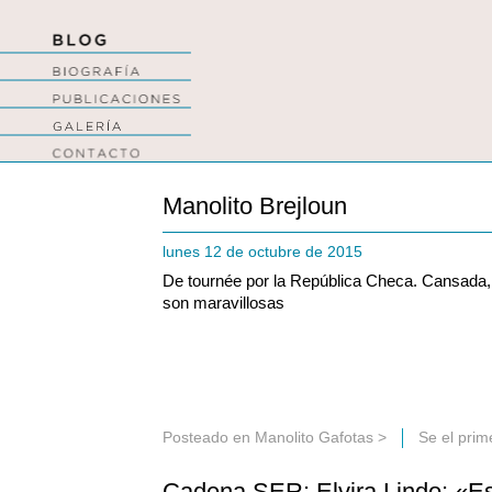
Manolito Brejloun
lunes 12 de octubre de 2015
De tournée por la República Checa. Cansada,
son maravillosas
Posteado en
Manolito Gafotas
>
Se el pri
Cadena SER: Elvira Lindo: «Esc