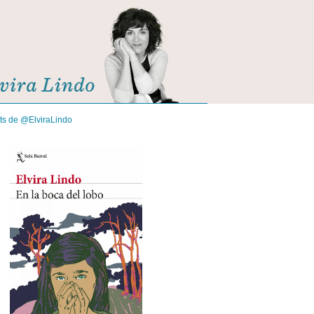
its de @ElviraLindo