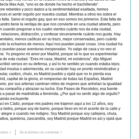
decía Max Aub, “uno es de donde ha hecho el bachillerato”.
pre rebeldes y poco dados a la sentimentalidad exaltada, hemos
es el sentir orgullo por nuestra ciudad. Mientras a otros les sobra el
 falta. Salvo el orgullo gay, que en eso somos los primeros. Esta falta de
estro tiene la ventaja de que nos convierte en una ciudad abierta, pero
n cuando pregonar a los cuatro vientos cuánto nos da esta ciudad,
 relaciones, distracción, y confesar sinceramente cuánto nos gusta. Hay
tales, menos caóticas en su trazo, mejor conservadas, pero cuánto
ánto la echamos de menos. Aquí nos pueden pasar cosas. Una ciudad ha
 te puedan pasar aventuras inesperadas. Yo salgo de casa y no veo el
. Yo pregono mi amor por Madrid, porque sé lo que es experimentar
 de esta ciudad. “Eres mi casa, Madrid, mi existencia”, dijo Miguel
ibió versos en su defensa, y así lo he sentido yo cuando estaba lejos.
ad insulsa o adormecida, en su carácter hay un pronto reivindicativo y
pular, castizo, chulo, es Madrid pueblo y ojalá que no lo pierda esa
id, capital de la gloria, el rompeolas de todas las Españas, Madrid
ismo, por sus arterias caminan miles de mujeres que anhelan la igualdad
u compañía y abrazan su lucha. Ese Paseo de Recoletos, esa fuente
 a pasar de madridista a feminista. ¿Por qué no sentir algo de orgullo?
 jamás excluyente.
í en Cádiz, porque mis padres me trajeron aquí a los 12 años, soy
 Isidra, porque soy de barrio, porque llevo en mí el acento de la calle y
 alegre o cuando me indigno. Soy Madrid porque soy callejera, chula,
ativa, quedona, zascandila, soy Madrid porque Madrid es así y ojalá que
rarios
>
Se el primero en comentar >