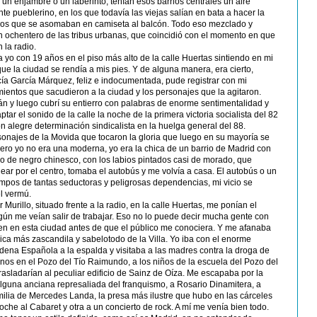
 un enjambre o un laberinto, tenían esos barrios centrales un aire
e pueblerino, en los que todavía las viejas salían en bata a hacer la
os que se asomaban en camiseta al balcón. Todo eso mezclado y
ón ochentero de las tribus urbanas, que coincidió con el momento en que
 la radio.
 yo con 19 años en el piso más alto de la calle Huertas sintiendo en mi
que la ciudad se rendía a mis pies. Y de alguna manera, era cierto,
ía García Márquez, feliz e indocumentada, pude registrar con mi
mientos que sacudieron a la ciudad y los personajes que la agitaron.
n y luego cubrí su entierro con palabras de enorme sentimentalidad y
ptar el sonido de la calle la noche de la primera victoria socialista del 82
on alegre determinación sindicalista en la huelga general del 88.
sonajes de la Movida que tocaron la gloria que luego en su mayoría se
ero yo no era una moderna, yo era la chica de un barrio de Madrid con
o o de negro chinesco, con los labios pintados casi de morado, que
ar por el centro, tomaba el autobús y me volvía a casa. El autobús o un
iempos de tantas seductoras y peligrosas dependencias, mi vicio se
el vermú.
Murillo, situado frente a la radio, en la calle Huertas, me ponían el
gún me veían salir de trabajar. Eso no lo puede decir mucha gente con
ien en esta ciudad antes de que el público me conociera. Y me afanaba
chica más zascandila y sabelotodo de la Villa. Yo iba con el enorme
ena Española a la espalda y visitaba a las madres contra la droga de
anos en el Pozo del Tío Raimundo, a los niños de la escuela del Pozo del
asladarían al peculiar edificio de Sainz de Oíza. Me escapaba por la
 alguna anciana represaliada del franquismo, a Rosario Dinamitera, a
milia de Mercedes Landa, la presa más ilustre que hubo en las cárceles
oche al Cabaret y otra a un concierto de rock. A mí me venía bien todo.