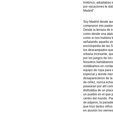
histórico, adoptabas e
por vacaciones te da
Madrid”.
Soy Madrid desde que 
compraron mis padres 
Desde la terraza de e
como desde una atalay
como si nos hubiera t
señalando aquella vis
enciclopedia de las S
los descampados que r
urbana incesante, que
por los juegos de los 
Nosotros llamábamos 
visitábamos en conta
equipo de ropa para 
especial y donde mer
desaparecieron de la 
de niñez, nunca echa
pasearan por allí com
disfrutaba de un plac
un pueblo en el que p
centro del mundo. Par
de pájaros; la panade
que hizo tantos niños 
en aluvión los viernes