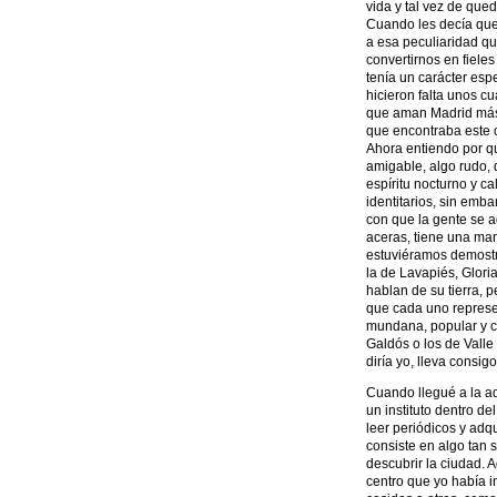
vida y tal vez de que
Cuando les decía que
a esa peculiaridad qu
convertirnos en fiel
tenía un carácter esp
hicieron falta unos c
que aman Madrid más 
que encontraba este c
Ahora entiendo por qu
amigable, algo rudo, 
espíritu nocturno y c
identitarios, sin emb
con que la gente se 
aceras, tiene una man
estuviéramos demostr
la de Lavapiés, Glori
hablan de su tierra,
que cada uno represen
mundana, popular y ca
Galdós o los de Valle
diría yo, lleva consig
Cuando llegué a la a
un instituto dentro de
leer periódicos y adq
consiste en algo tan
descubrir la ciudad. 
centro que yo había i