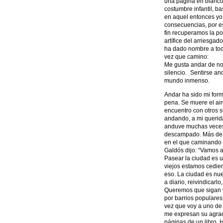
una página en blanco
costumbre infantil, b
en aquel entonces yo 
consecuencias, por es
fin recuperamos la po
artífice del arriesga
ha dado nombre a tod
vez que camino:
Me gusta andar de no
silencio. Sentirse and
mundo inmenso.
Andar ha sido mi for
pena. Se muere el air
encuentro con otros s
andando, a mi querida
anduve muchas veces 
descampado. Más de u
en el que caminando 
Galdós dijo: “Vamos a
Pasear la ciudad es u
viejos estamos cedie
eso. La ciudad es nue
a diario, reivindicarl
Queremos que sigan v
por barrios populares
vez que voy a uno de 
me expresan su agrade
páginas de un libro. H