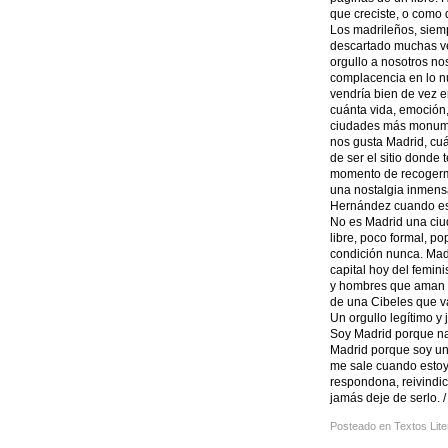
que creciste, o como 
Los madrileños, siem
descartado muchas vec
orgullo a nosotros nos
complacencia en lo nu
vendría bien de vez e
cuánta vida, emoción,
ciudades más monumen
nos gusta Madrid, cu
de ser el sitio donde
momento de recogerme
una nostalgia inmensa
Hernández cuando escr
No es Madrid una ciud
libre, poco formal, po
condición nunca. Madr
capital hoy del femin
y hombres que aman s
de una Cibeles que va
Un orgullo legítimo y
Soy Madrid porque nac
Madrid porque soy una
me sale cuando estoy
respondona, reivindic
jamás deje de serlo. /
Posteado en
Textos Lite