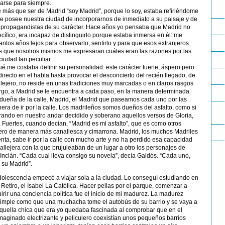
darse para siempre.
 más que ser de Madrid “soy Madrid”, porque lo soy, estaba refiriéndome
e posee nuestra ciudad de incorporarnos de inmediato a su paisaje y de
es propagandistas de su carácter. Hace años yo pensaba que Madrid no
ecífico, era incapaz de distinguirlo porque estaba inmersa en él: me
uantos años lejos para observarlo, sentirlo y para que esos extranjeros
que nosotros mismos me expresaran cuáles eran las razones por las
iudad tan peculiar.
é me costaba definir su personalidad: este carácter fuerte, áspero pero
directo en el habla hasta provocar el desconcierto del recién llegado, de
allejero, no reside en unas tradiciones muy marcadas o en claros rasgos
argo, a Madrid se le encuentra a cada paso, en la manera determinada
adueña de la calle. Madrid, el Madrid que paseamos cada uno por las
era de ir por la calle. Los madrileños somos dueños del asfalto, como si
ando en nuestro andar decidido y soberano aquellos versos de Gloria,
a Fuertes, cuando decían, “Madrid es mi asfalto”, que es como otros
 pero de manera más canallesca y cimarrona. Madrid, los muchos Madriles
ta, sabe ir por la calle con mucho arte y no ha perdido esa capacidad
llejera con la que brujuleaban de un lugar a otro los personajes de
 Inclán. “Cada cual lleva consigo su novela”, decía Galdós. “Cada uno,
o su Madrid”.
dolescencia empecé a viajar sola a la ciudad. Lo conseguí estudiando en
l Retiro, el Isabel La Católica. Hacer pellas por el parque, comenzar a
uirir una conciencia política fue el inicio de mi madurez. La madurez
 simple como que una muchacha tome el autobús de su barrio y se vaya a
Aquella chica que era yo quedaba fascinada al comprobar que en el
maginado electrizante y peliculero coexistían unos pequeños barrios