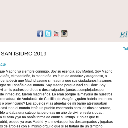
Tu
SAN ISIDRO 2019
 2019
ue Madrid va siempre conmigo. Soy su esencia, soy Madrid. Soy Madrid
ldós, el madrileño, la madrileña, es fruto de andaluz y aragonesa, o
 quería decir que Madrid asume sin trauma que sus ciudadanos hayamos
lugar de España o del mundo. Soy Madrid porque nací en Cádiz. Soy
vi a mis padres perdidos o desarraigados, jamás acomplejados por
s, de inmediato, fueron madrileños. Lo eran porque la mayoría de nuestros
remadura, de Andalucía, de Castilla, de Aragón, ¿quién habría entonces
o o provinciano? Los abuelos y las abuelas de mi barrio atestiguaban
 casi todo el mundo tenía un pueblo esperando para los días de verano,
blo te daba una categoría, pero tras un año de vivir en esta ciudad,
 el sello y ya no había forma de eludir su influjo. Y no es que te
drid, es que ya eras Madrid, y te movías por los descampados y jugabas
 de árboles con el mismo orgullo que si se tratara de un territorio