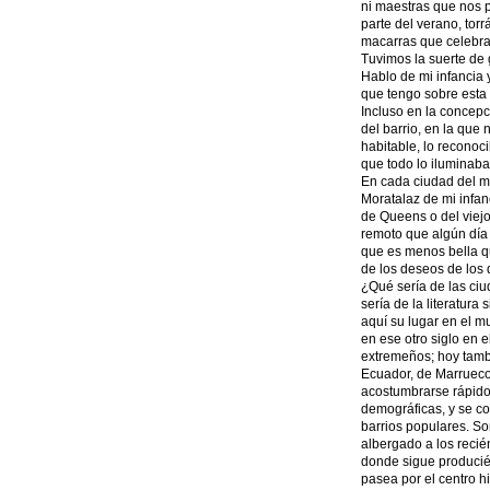
ni maestras que nos p
parte del verano, tor
macarras que celebra
Tuvimos la suerte de 
Hablo de mi infancia 
que tengo sobre esta 
Incluso en la concepc
del barrio, en la que 
habitable, lo reconoci
que todo lo iluminaba
En cada ciudad del m
Moratalaz de mi infa
de Queens o del viejo
remoto que algún día 
que es menos bella qu
de los deseos de los 
¿Qué sería de las ciu
sería de la literatura
aquí su lugar en el m
en ese otro siglo en 
extremeños; hoy tambi
Ecuador, de Marrueco
acostumbrarse rápido,
demográficas, y se co
barrios populares. So
albergado a los recié
donde sigue producié
pasea por el centro hi