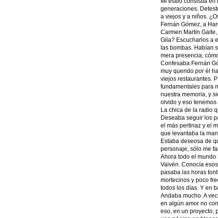
Mi estilo consistía en
generaciones. Detest
a viejos y a niños. 
Fernán Gómez, a Haro
Carmen Martín Gaite,
Gila? Escucharlos a e
las bombas. Habían s
mera presencia, cómo 
Confesaba Fernán Góme
muy querido por él h
viejos restaurantes. 
fundamentales para n
nuestra memoria, y s
olvido y eso tenemos 
La chica de la radio q
Deseaba seguir los pa
el más pertinaz y el 
que levantaba la mano
Estaba deseosa de q
personaje, sólo me fal
Ahora todo el mundo h
Vaivén. Conocía esos 
pasaba las horas tont
mortecinos y poco fre
todos los días. Y en 
Andaba mucho. A vece
en algún amor no corr
eso, en un proyecto,