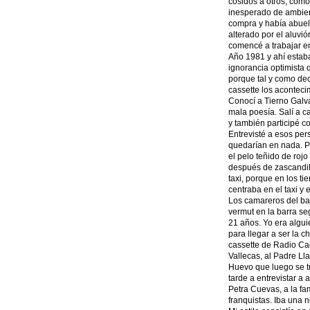
cosidos a otros, como
inesperado de ambient
compra y había abuel
alterado por el aluvi
comencé a trabajar en
Año 1981 y ahí estaba
ignorancia optimista 
porque tal y como dec
cassette los aconteci
Conocí a Tierno Galvá
mala poesía. Salí a ca
y también participé c
Entrevisté a esos per
quedarían en nada. P
el pelo teñido de roj
después de zascandile
taxi, porque en los t
centraba en el taxi y 
Los camareros del bar 
vermut en la barra se
21 años. Yo era algu
para llegar a ser la 
cassette de Radio Cad
Vallecas, al Padre Ll
Huevo que luego se tr
tarde a entrevistar a
Petra Cuevas, a la fa
franquistas. Iba una n