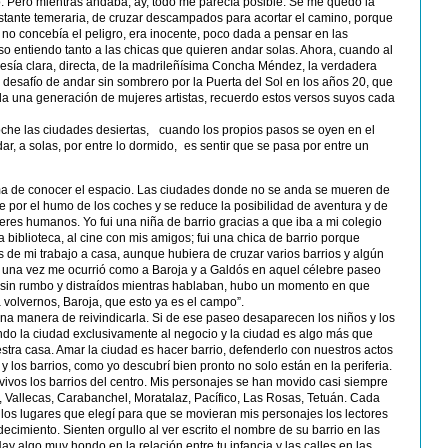
. Pero mientras andaba, ay, todo me parecía posible. Se me quedó la
astante temeraria, de cruzar descampados para acortar el camino, porque
no concebía el peligro, era inocente, poco dada a pensar en las
o entiendo tanto a las chicas que quieren andar solas. Ahora, cuando al
esía clara, directa, de la madrileñísima Concha Méndez, la verdadera
do desafío de andar sin sombrero por la Puerta del Sol en los años 20, que
a una generación de mujeres artistas, recuerdo estos versos suyos cada
che las ciudades desiertas, cuando los propios pasos se oyen en el
ar, a solas, por entre lo dormido, es sentir que se pasa por entre un
ma de conocer el espacio. Las ciudades donde no se anda se mueren de
e por el humo de los coches y se reduce la posibilidad de aventura y de
eres humanos. Yo fui una niña de barrio gracias a que iba a mi colegio
 biblioteca, al cine con mis amigos; fui una chica de barrio porque
de mi trabajo a casa, aunque hubiera de cruzar varios barrios y algún
na vez me ocurrió como a Baroja y a Galdós en aquel célebre paseo
sin rumbo y distraídos mientras hablaban, hubo un momento en que
 volvernos, Baroja, que esto ya es el campo”.
na manera de reivindicarla. Si de ese paseo desaparecen los niños y los
ndo la ciudad exclusivamente al negocio y la ciudad es algo más que
stra casa. Amar la ciudad es hacer barrio, defenderlo con nuestros actos
o, y los barrios, como yo descubrí bien pronto no solo están en la periferia.
ivos los barrios del centro. Mis personajes se han movido casi siempre
, Vallecas, Carabanchel, Moratalaz, Pacífico, Las Rosas, Tetuán. Cada
los lugares que elegí para que se movieran mis personajes los lectores
cimiento. Sienten orgullo al ver escrito el nombre de su barrio en las
ay algo muy hondo en la relación entre tu infancia y las calles en las