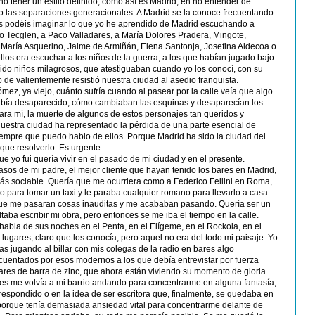
 no tener un estilo definido, como así es Madrid, en no entender de
o las separaciones generacionales. A Madrid se la conoce frecuentando
¿Os podéis imaginar lo que yo he aprendido de Madrid escuchando a
 Tecglen, a Paco Valladares, a María Dolores Pradera, Mingote,
 María Asquerino, Jaime de Armiñán, Elena Santonja, Josefina Aldecoa o
llos era escuchar a los niños de la guerra, a los que habían jugado bajo
ido niños milagrosos, que atestiguaban cuando yo los conocí, con su
de valientemente resistió nuestra ciudad al asedio franquista.
z, ya viejo, cuánto sufría cuando al pasear por la calle veía que algo
abía desaparecido, cómo cambiaban las esquinas y desaparecían los
Para mí, la muerte de algunos de estos personajes tan queridos y
uestra ciudad ha representado la pérdida de una parte esencial de
iempre que puedo hablo de ellos. Porque Madrid ha sido la ciudad del
que resolverlo. Es urgente.
ue yo fui quería vivir en el pasado de mi ciudad y en el presente.
sos de mi padre, el mejor cliente que hayan tenido los bares en Madrid,
más sociable. Quería que me ocurriera como a Federico Fellini en Roma,
 para tomar un taxi y le paraba cualquier romano para llevarlo a casa.
ue me pasaran cosas inauditas y me acababan pasando. Quería ser un
taba escribir mi obra, pero entonces se me iba el tiempo en la calle.
abla de sus noches en el Penta, en el Elígeme, en el Rockola, en el
lugares, claro que los conocía, pero aquel no era del todo mi paisaje. Yo
as jugando al billar con mis colegas de la radio en bares algo
cuentados por esos modernos a los que debía entrevistar por fuerza
bares de barra de zinc, que ahora están viviendo su momento de gloria.
s me volvía a mi barrio andando para concentrarme en alguna fantasía,
espondido o en la idea de ser escritora que, finalmente, se quedaba en
 porque tenía demasiada ansiedad vital para concentrarme delante de