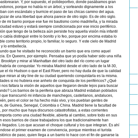
astorearan. Y, por supuesto, el polideportivo, donde pasábamos gran
rándonos, porque no había ni un árbol, y sorteando dignamente a los
ban con escándalo y burricie el paso de las chicas camino del agua.
gozar de una libertad que ahora parece de otro siglo. Es de otro siglo.
y de mi barrio porque ese fue mi bautismo como madrileña, y la mirada
ciudad estuvo y estará siempre condicionada por ese inicio periférico.
ión que tengo de la belleza aún persiste hoy aquella visión mía infantil
no cabía distinguir entre lo bonito y lo feo, porque por encima estaba lo
ble como territorio propio, lo familiar, lo seguro. Y este cielo de Madrid
 y lo embellecía.
undo que he visitado he reconocido un barrio que era como aquel
ncia. En Queens, por ejemplo. Pensaba que yo podía haber sido una niña
 Brooklyn y mirar al Manhattan del otro lado del río como un lugar
habría de conquistar. Yo miraba Madrid desde el otro lado de la M-30,
e el río Hudson o que el East River, pero no hay duda de que la calidad
que miran al sky line de su ciudad queriendo conquistarla es la misma.
dades si no hubiera ese anhelo de conquista de los periféricos? ¿Qué
 si nos faltara la visión de aquellos que llegaron desde lejos para buscar
undo? Los barrios de la periferia que abraza Madrid estaban poblados
el que transcurrió mi infancia de manchegos, castellanos, andaluces,
én, pero el color se ha hecho más vivo, y los pueblan gentes de
s, de Guinea, Senegal, Colombia o China. Madrid tiene la facultad de
 por mucho que haya discursos catastrofistas, a estas corrientes
mporta como una ciudad flexible, abierta al cambio, sobre todo en sus
n esos barrios de clase trabajadora los que tradicionalmente han
n llegados. Los que acusan el choque cultural y los que integran. Es ahí
ndose el primer examen de convivencia, porque mientras el turista
stórico de paso, quien llega a un barrio lo hace con el fin de ganarse la